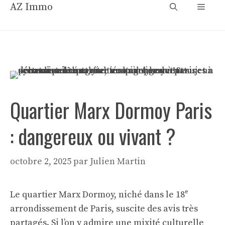
Aller
AZ Immo
Menu
au
contenu
Quartier Marx Dormoy Paris
: dangereux ou vivant ?
octobre 2, 2025
par
Julien Martin
Le quartier Marx Dormoy, niché dans le 18ᵉ
arrondissement de Paris, suscite des avis très
partagés. Si l’on y admire une mixité culturelle