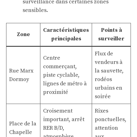
surveillance dans certaines zones
sensibles.
Caractéristiques
Points à
Zone
principales
surveiller
Flux de
Centre
vendeurs à
commerçant,
Rue Marx
la sauvette,
piste cyclable,
Dormoy
rodéos
lignes de métro à
urbains en
proximité
soirée
Croisement
Rixes
important, arrêt
ponctuelles,
Place de la
RER B/D,
attention
Chapelle
atmosphère
aux