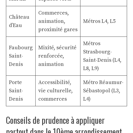
Commerces,
Château
animation,
Métros L4, L5
d’Eau
proximité gares
Métros
Faubourg
Mixité, sécurité
Strasbourg-
Saint-
renforcée,
Saint-Denis (L4,
Denis
animation
L8, L9)
Porte
Accessibilité,
Métro Réaumur-
Saint-
vie culturelle,
Sébastopol (L3,
Denis
commerces
L4)
Conseils de prudence à appliquer
partout dans le 10ème arrondissement