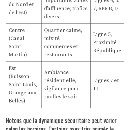
importante, zones
Lignes 4, 5,
du Nord et
d’affluence, trafics
7, RER B, D
de l’Est)
divers
Centre
Quartier calme,
Ligne 5,
(Canal
mixité,
Proximité
Saint-
commerces et
République
Martin)
restaurants
Est
Ambiance
(Buisson-
résidentielle,
Lignes 7 et
Saint-Louis,
vigilance pour
11
Grange aux
ruelles le soir
Belles)
Notons que la dynamique sécuritaire peut varier
selon les horaires. Certains axes très animés le