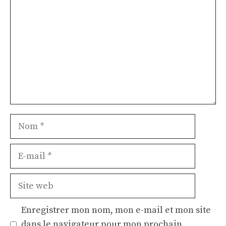
Nom
E-
mail
Site
web
Enregistrer mon nom, mon e-mail et mon site
dans le navigateur pour mon prochain