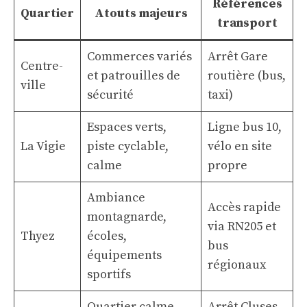
Références
Quartier
Atouts majeurs
transport
Commerces variés
Arrêt Gare
Centre-
et patrouilles de
routière (bus,
ville
sécurité
taxi)
Espaces verts,
Ligne bus 10,
La Vigie
piste cyclable,
vélo en site
calme
propre
Ambiance
Accès rapide
montagnarde,
via RN205 et
Thyez
écoles,
bus
équipements
régionaux
sportifs
Quartier calme,
Arrêt Cluses