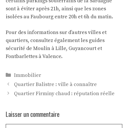
certains parkings souterrains de la Sardagne
sont à éviter après 21h, ainsi que les zones
isolées au Faubourg entre 20h et 6h du matin.
Pour des informations sur d’autres villes et
quartiers, consultez également les guides
sécurité de
Moulin à Lille
,
Guyancourt
et
Fontbarlettes à Valence
.
Catégories
Immobilier
Quartier Balistre : ville à connaître
Quartier Firminy chaud : réputation réelle
Laisser un commentaire
Commentaire