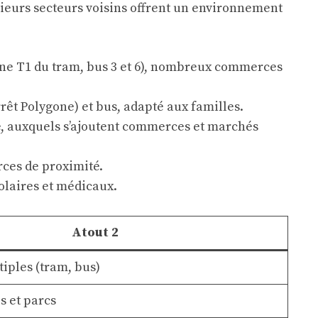
usieurs secteurs voisins offrent un environnement
gne T1 du tram, bus 3 et 6), nombreux commerces
rêt Polygone) et bus, adapté aux familles.
le, auxquels s’ajoutent commerces et marchés
rces de proximité.
colaires et médicaux.
Atout 2
iples (tram, bus)
s et parcs