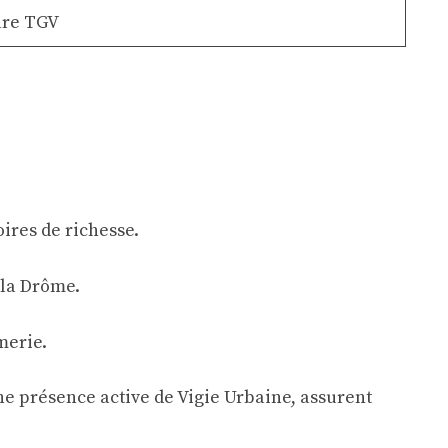
are TGV
oires de richesse.
 la Drôme.
merie.
ne présence active de Vigie Urbaine, assurent