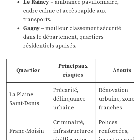
Le Raincy
– ambiance pavillonnaire,
cadre calme et accès rapide aux
transports.
Gagny
– meilleur classement sécurité
dans le département, quartiers
résidentiels apaisés.
Principaux
Quartier
Atouts
risques
Précarité,
Rénovation
La Plaine
délinquance
urbaine, zones
Saint-Denis
urbaine
franches
Criminalité,
Polices
Franc-Moisin
infrastructures
renforcées,
vieillissantes
insertion social