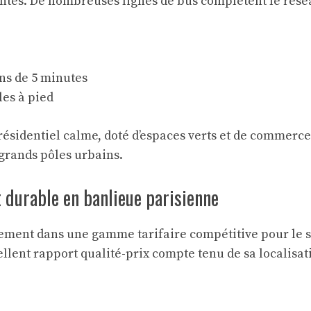
ntes. De nombreuses lignes de bus complètent le rése
ns de 5 minutes
les à pied
ésidentiel calme, doté d’espaces verts et de commerces
 grands pôles urbains.
t durable en banlieue parisienne
ement dans une gamme tarifaire compétitive pour le s
ellent rapport qualité-prix compte tenu de sa localisati