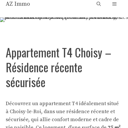
Aller
AZ Immo
Menu
au
contenu
Appartement T4 Choisy –
Résidence récente
sécurisée
Découvrez un appartement T4 idéalement situé
à Choisy-le-Roi, dans une résidence récente et
sécurisée, qui allie confort moderne et cadre de
vie paisible. Ce logement, d’une surface de
75 m²
,