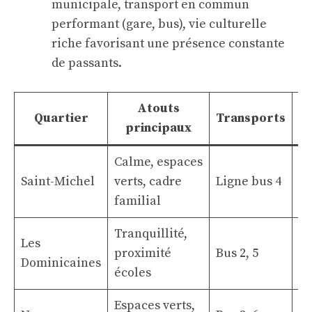
municipale, transport en commun
performant (gare, bus), vie culturelle
riche favorisant une présence constante
de passants.
Atouts
Q
Quartier
Transports
principaux
Calme, espaces
Ex
Saint-Michel
verts, cadre
Ligne bus 4
p
familial
fa
Tranquillité,
Qu
Les
proximité
Bus 2, 5
ré
Dominicaines
écoles
él
Espaces verts,