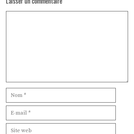
Laisser un commentaire
Commentaire
Nom
E-
mail
Site