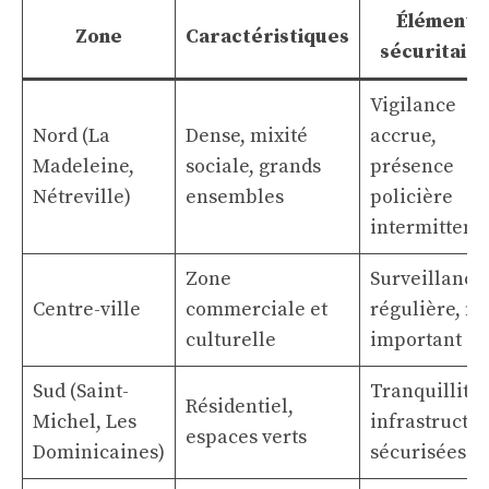
Éléments
Zone
Caractéristiques
sécuritaire
Vigilance
Nord (La
Dense, mixité
accrue,
Madeleine,
sociale, grands
présence
Nétreville)
ensembles
policière
intermittent
Zone
Surveillance
Centre-ville
commerciale et
régulière, fl
culturelle
important
Sud (Saint-
Tranquillité,
Résidentiel,
Michel, Les
infrastructu
espaces verts
Dominicaines)
sécurisées