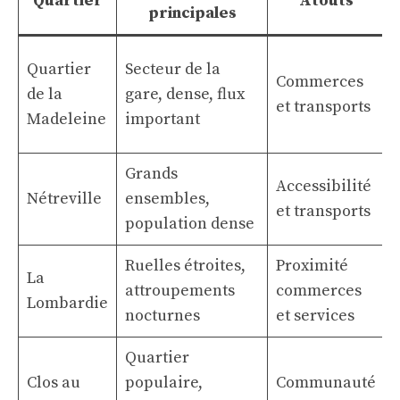
Quartier
Atouts
principales
É
Quartier
Secteur de la
Commerces
de la
gare, dense, flux
et transports
Madeleine
important
Grands
Accessibilité
Nétreville
ensembles,
et transports
population dense
Ruelles étroites,
Proximité
La
attroupements
commerces
Lombardie
nocturnes
et services
t
Quartier
Clos au
populaire,
Communauté