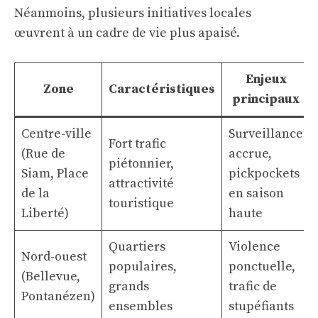
Néanmoins, plusieurs initiatives locales
œuvrent à un cadre de vie plus apaisé.
Enjeux
Zone
Caractéristiques
principaux
Centre-ville
Surveillance
Fort trafic
(Rue de
accrue,
piétonnier,
Siam, Place
pickpockets
attractivité
de la
en saison
touristique
Liberté)
haute
Quartiers
Violence
Nord-ouest
populaires,
ponctuelle,
(Bellevue,
grands
trafic de
Pontanézen)
ensembles
stupéfiants