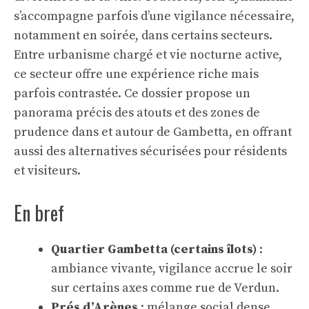
s’accompagne parfois d’une vigilance nécessaire,
notamment en soirée, dans certains secteurs.
Entre urbanisme chargé et vie nocturne active,
ce secteur offre une expérience riche mais
parfois contrastée. Ce dossier propose un
panorama précis des atouts et des zones de
prudence dans et autour de Gambetta, en offrant
aussi des alternatives sécurisées pour résidents
et visiteurs.
En bref
Quartier Gambetta (certains îlots)
:
ambiance vivante, vigilance accrue le soir
sur certains axes comme rue de Verdun.
Prés d’Arènes
: mélange social dense,