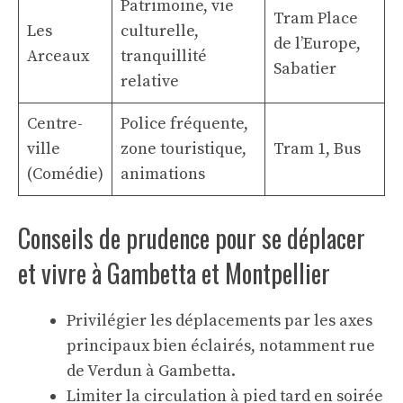
Patrimoine, vie
Tram Place
Les
culturelle,
de l’Europe,
Arceaux
tranquillité
Sabatier
relative
Centre-
Police fréquente,
ville
zone touristique,
Tram 1, Bus
(Comédie)
animations
Conseils de prudence pour se déplacer
et vivre à Gambetta et Montpellier
Privilégier les déplacements par les axes
principaux bien éclairés, notamment rue
de Verdun à Gambetta.
Limiter la circulation à pied tard en soirée