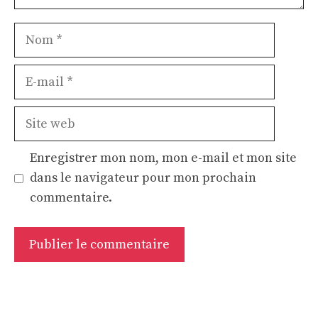
Nom
E-
mail
Site
web
Enregistrer mon nom, mon e-mail et mon site
dans le navigateur pour mon prochain
commentaire.