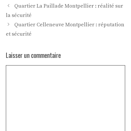
Quartier La Paillade Montpellier : réalité sur
la sécurité
Quartier Celleneuve Montpellier : réputation
et sécurité
Laisser un commentaire
Commentaire