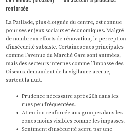
renforcée
La Paillade, plus éloignée du centre, est connue
pour ses enjeux sociaux et économiques. Malgré
de nombreux efforts de rénovation, la perception
d’insécurité subsiste. Certaines rues principales
comme l’avenue du Marché Gare sont animées,
mais des secteurs internes comme l’impasse des
Oiseaux demandent de la vigilance accrue,
surtout la nuit.
Prudence nécessaire après 20h dans les
rues peu fréquentées.
Attention renforcée aux groupes dans les
zones moins visibles comme les impasses.
Sentiment d’insécurité accru par une