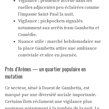
Vigilance : prudence accrue dans les
ruelles adjacentes peu éclairées comme
l’impasse Saint-Paul la nuit.
Vigilance : pickpockets signalés
notamment aux arrêts tram Gambetta et
Comédie.
Nuance utile : marché hebdomadaire sur
la place Gambetta attire une ambiance
conviviale et sûre en journée.
Prés d’Arènes — un quartier populaire en
mutation
Ce secteur, situé à l’ouest de Gambetta, est
marqué par une diversité sociale importante.
Certains îlots réclament une vigilance plus
soutenue notamment à la tombée de la nuit. Le