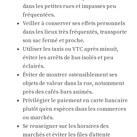
dans les petites rues et impasses peu
fréquentées.
Veiller à conserver ses effets personnels
dans les lieux très fréquentés, transporte
son sac fermé et proche.
Utiliser les taxis ou VTC après minuit,
éviter les arrêts de bus isolés et peu
éclairés.
Éviter de montrer ostensiblement ses
objets de valeur dans la rue, notamment
près des cafés-bars animés.
Privilégier le paiement en carte bancaire
plutôt qu’en espèces dans les commerces
ou marchés.
Se renseigner sur les horaires des
marchés et éviter les files d’attente