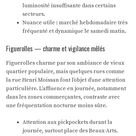
luminosité insuffisante dans certains
secteurs.
Nuance utile : marché hebdomadaire très
fréquenté et dynamique le samedi matin.
Figuerolles — charme et vigilance mêlés
Figuerolles charme par son ambiance de vieux
quartier populaire, mais quelques rues comme
la rue Henri Moissan font l’objet d’une attention
particulière. L’affluence en journée, notamment
dans les zones commerçantes, contraste avec
une fréquentation nocturne moins sûre.
Attention aux pickpockets durant la
journée, surtout place des Beaux-Arts.