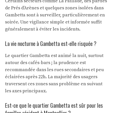
Certains secteurs comme La Paillade, des parties
de Prés d’Arènes et quelques zones isolées dans
Gambetta sont à surveiller, particulièrement en
soirée. Une vigilance simple et informée suffit
généralement à éviter les incidents.
La vie nocturne à Gambetta est-elle risquée ?
Le quartier Gambetta est animé la nuit, surtout
autour des cafés-bars ; la prudence est
recommandée dans les rues secondaires et peu
éclairées après 22h. La majorité des usagers
traversent ces zones sans problème en suivant
les axes principaux.
Est-ce que le quartier Gambetta est sûr pour les
familles résidant à Montpellier ?