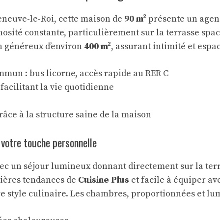
leneuve-le-Roi, cette maison de
90 m²
présente un age
inosité constante, particulièrement sur la terrasse sp
ain généreux d’environ
400 m²
, assurant intimité et espac
mmun : bus licorne, accès rapide au
RER C
facilitant la vie quotidienne
âce à la structure saine de la maison
r votre touche personnelle
 un séjour lumineux donnant directement sur la terras
rnières tendances de
Cuisine Plus
et facile à équiper av
re style culinaire. Les chambres, proportionnées et lu