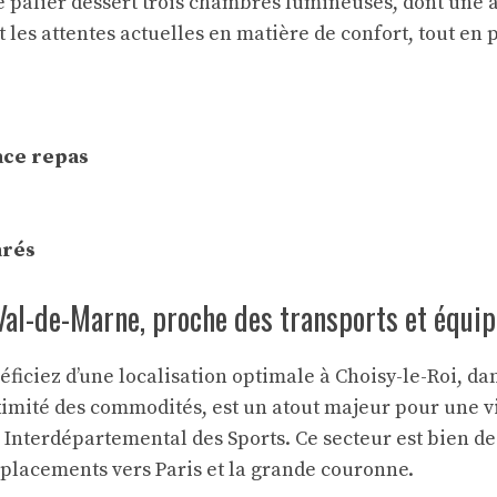
e palier dessert trois chambres lumineuses, dont une av
 les attentes actuelles en matière de confort, tout en 
ace repas
arés
al-de-Marne, proche des transports et équi
ficiez d’une localisation optimale à Choisy-le-Roi, d
ximité des commodités, est un atout majeur pour une v
 Interdépartemental des Sports. Ce secteur est bien de
déplacements vers Paris et la grande couronne.